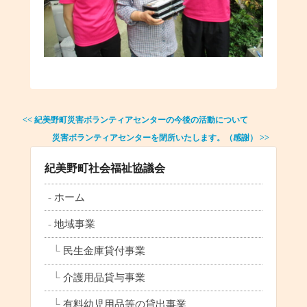
投
<< 紀美野町災害ボランティアセンターの今後の活動について
稿
災害ボランティアセンターを閉所いたします。（感謝） >>
ナ
ビ
ゲ
紀美野町社会福祉協議会
ー
シ
ホーム
ョ
ン
地域事業
民生金庫貸付事業
介護用品貸与事業
有料幼児用品等の貸出事業